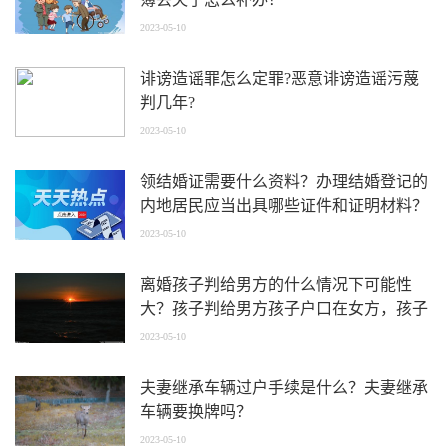
2023-05-10
诽谤造谣罪怎么定罪?恶意诽谤造谣污蔑
判几年?
2023-05-10
领结婚证需要什么资料？办理结婚登记的
内地居民应当出具哪些证件和证明材料？
2023-05-10
离婚孩子判给男方的什么情况下可能性
大？孩子判给男方孩子户口在女方，孩子
如何上学？
2023-05-10
夫妻继承车辆过户手续是什么？夫妻继承
车辆要换牌吗？
2023-05-10